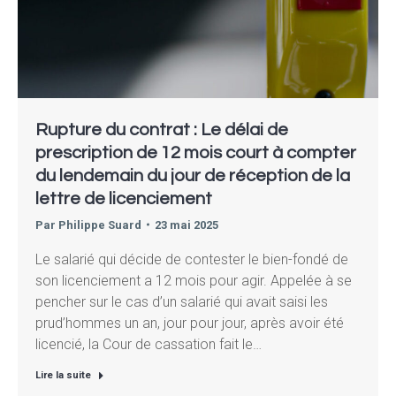
Rupture du contrat : Le délai de
prescription de 12 mois court à compter
du lendemain du jour de réception de la
lettre de licenciement
Par
Philippe Suard
23 mai 2025
Le salarié qui décide de contester le bien-fondé de
son licenciement a 12 mois pour agir. Appelée à se
pencher sur le cas d’un salarié qui avait saisi les
prud’hommes un an, jour pour jour, après avoir été
licencié, la Cour de cassation fait le…
Lire la suite