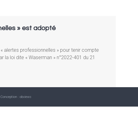
nelles » est adopté
l « alertes professionnelles » pour tenir compte
ar la loi dite « Waserman » n°2022-401 du 21
 Conception :
obviews