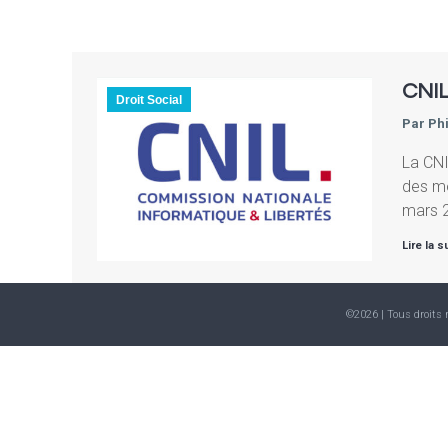
CNIL
Droit Social
Par
Ph
La CNI
des mo
mars 2
Lire la s
©2026 | Tous droits