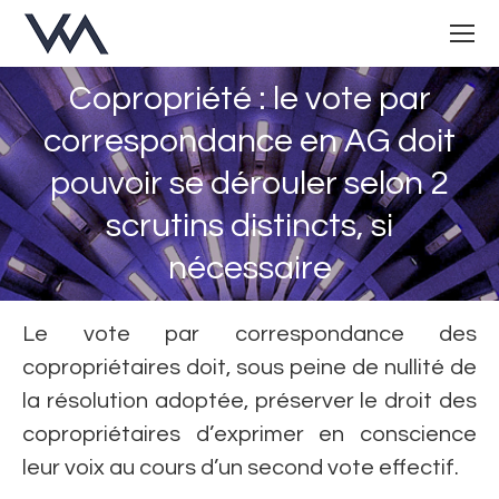
Copropriété : le vote par
correspondance en AG doit
pouvoir se dérouler selon 2
Vous êtes ici :
scrutins distincts, si
nécessaire
Le vote par correspondance des
copropriétaires doit, sous peine de nullité de
la résolution adoptée, préserver le droit des
copropriétaires d’exprimer en conscience
leur voix au cours d’un second vote effectif.