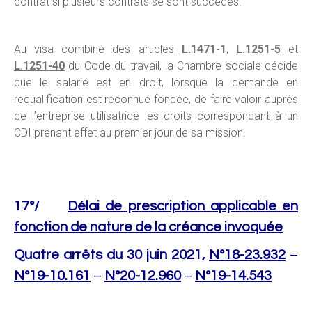
contrat si plusieurs contrats se sont succédés.
Au visa combiné des articles
L.1471-1
,
L.1251-5
et
L.1251-40
du Code du travail, la Chambre sociale décide
que le salarié est en droit, lorsque la demande en
requalification est reconnue fondée, de faire valoir auprès
de l’entreprise utilisatrice les droits correspondant à un
CDI prenant effet au premier jour de sa mission.
17°/
Délai de prescription applicable en
fonction de nature de la créance invoquée
Quatre arrêts du 30 juin 2021,
N°18-23.932
–
N°19-10.161
–
N°20-12.960
–
N°19-14.543