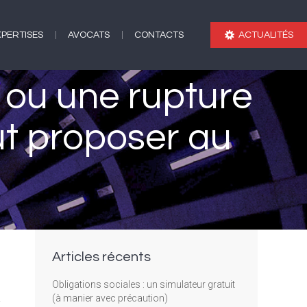
XPERTISES
AVOCATS
CONTACTS
ACTUALITÉS
XPERTISES
AVOCATS
CONTACTS
ACTUALITÉS
 ou une rupture
ut proposer au
n
Articles récents
Obligations sociales : un simulateur gratuit
,
(à manier avec précaution)