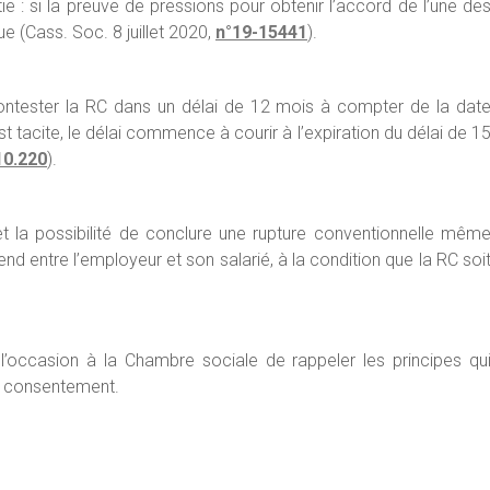
e : si la preuve de pressions pour obtenir l’accord de l’une de
ue (Cass. Soc. 8 juillet 2020,
n°19-15441
).
 contester la RC dans un délai de 12 mois à compter de la dat
 tacite, le délai commence à courir à l’expiration du délai de 1
10.220
).
t la possibilité de conclure une rupture conventionnelle mêm
end entre l’employeur et son salarié, à la condition que la RC soi
l’occasion à la Chambre sociale de rappeler les principes qu
du consentement.