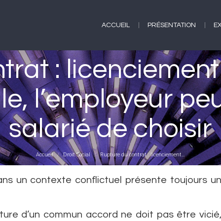
ACCUEIL
PRÉSENTATION
E
ACCUEIL
PRÉSENTATION
E
trat : licenciement
le, l’employeur pe
Vous êtes ici :
salarié de choisir
Accueil
Droit Social
Rupture du contrat : licenciement…
ns un contexte conflictuel présente toujours u
ture d’un commun accord ne doit pas être vicié