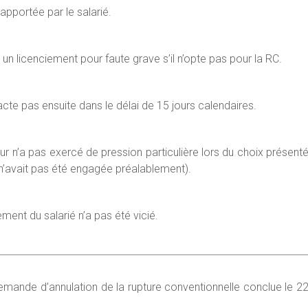
pportée par le salarié.
t un licenciement pour faute grave s’il n’opte pas pour la RC.
tracte pas ensuite dans le délai de 15 jours calendaires.
r n’a pas exercé de pression particulière lors du choix présent
n’avait pas été engagée préalablement).
ent du salarié n’a pas été vicié.
a demande d’annulation de la rupture conventionnelle conclue le 2