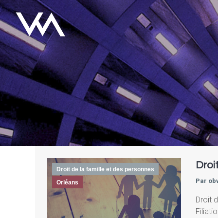
Droi
Droit de la famille et des personnes
Par
ob
Orléans
Droit 
Filiat