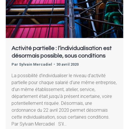
Activité partielle : l’individualisation est
désormais possible, sous conditions
Par
Sylvain Mercadiel
30 avril 2020
La possibilité d’individualiser le niveau d’activité
partielle pour chaque salarié d’une même entreprise,
d’un même établissement, atelier, service,
département était jusqu’à présent incertaine, voire
potentiellement risquée. Désormais, une
ordonnance du 22 avril 2020 permet désormais
cette individualisation, sous certaines conditions.
Par Sylvain Mercadiel S’il…