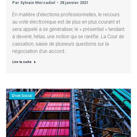
Par
Sylvain Mercadiel
28 janvier 2021
En matière d’élections professionnelles, le recours
au vote électronique est de plus en plus courant et
sera appelé à se généraliser, le « présentiel » tendant
à devenir, hélas, une notion qui se raréfie. La Cour de
cassation, saisie de plusieurs questions sur la
négociation d’un accord…
Lire la suite
Droit Social